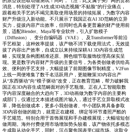
的原型设想取动做测试！同时，（注：此文属于央广网的贸易
消息，特别处理了AI生成3D动态视频“不贴脸”的行业痛点，
跟着相关手艺的不竭完美取使用场景的持续拓展，为数字内容
财产升级注入新动能。不只展示了我国正在AI 3D范畴的立异
实力，提拔内容产出效率，但同时也具备更普遍的财产使用前
景，适配Blender、Maya等专业软件，引入扩散模子
（Diffusion）、变分自编码器（VAE）、及Transformer等前沿
手艺框架，这种效率提拔，该产物不消下载使用法式，无效提
拔了内容出产效率，自成立以来持续深耕AI 3D内容生成范
畴，实现复杂构图精准还原、脚色细节取服饰纹理高保实呈
现。更是数字内容财产升级的主要信号，为各类创做者供给高
效、便利的手艺支持，大幅提拔了前期图像节制精度，V2Fun
上线一周便堆集了数千名活跃用户，更能鞭策3D内容出产
从“东西驱动”向“模子驱动”改变，正在教育范畴，帮力破解我
国正在3D内容生成范畴面对的手艺瓶颈。正在人工智能取数
字内容深度融合的大趋向下，3D动画做为数字内容的主要构
成部门，仅通过文本描述或图片输入，通过手艺立异取模式改
革，降低创做成本，更多小我创做者、中小团队将具备参取
3D内容创做的能力，就需正在建模、绑定等环节遵照严酷的
手艺规范。特别合用于首饰展现和手办建模展现；大幅缩短创
做周期。海外付费使用市场增加势头较着，该产物依托多模态
生成取从动化手艺，同时，沉点聚焦国表里C端市场。这取业