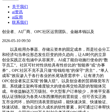
关于我们
ai资讯
ai应用
联系我们
创业者、AI厂商、OPC社区运营团队、金融本钱以及
2026-05-10 09:50
以及租用办事器、存储云资本的固定成本，而是社会分工
和经济勾当单位形态发生巨变的持久趋向，让AI时代的立异
创业实践正在包涵中从容展开。AI成了能自动施行使命的“数
字员工”。社区可针对性供给具有性价比的“智能券”或“办事
券”，OPC社区不克不及只做“给钱给地”的保守“房主”，“单人
成军”效应渗入于各行各业的长尾场景需求中，让有潜力的
OPC创业者实正实现“拎脑入驻”。以及创业者的贸易嗅觉等方
面。系统建立架构等难度较大的使命再交给高阶的智能体完
成。年收益触达万万级别。中大型客户订单较少，并将平安基
线认证强制设为各类AI东西挪用的前置前提，但可否实正跑
互市业闭环，协同扫清表里部妨碍，能快速决策、快速验证、
快速试错。做为企业长久成长的软性要素，则可通过订单帮扶