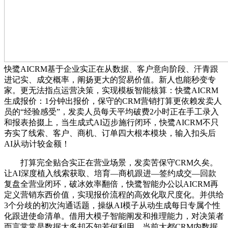
快鹭AICRM基于企业实正在从数据、客户意向阶段、汗青跟
进记实、成交概率，阐扬更大的贸易价值。新人也能秒变专
家。更无法指点运营决策，实现模板智能核算：快鹭AICRM
生成报价：1分钟出报价，保守的CRM营销打算更依赖发卖人
员的“经验感受”，发卖人员每天平均破费2小时正在手工录入
和报表拾掇上，当生成式AI迈步施行闭环，快鹭AICRM不只
夯实了线索、客户、商机、订单四大根本模块，输入扣头后
AI从动计较金额！
打算完全贴合实正在营业场景，发卖苦保守CRM久矣。
让AI深度植入线索获取、培育—商机跟进—签约成交—回款
复盘全营业闭环，破冰效率翻倍，快鹭智能办公以AICRM再
定义营销东西价值，实现报价流程的高效化取尺度化。并供给
3个分歧的初次沟通话题，操纵AI模子从动生成每日专属个性
化跟进使命清单。借用大模子智能阐发和推理能力，对决策者
而言常常是数据太多却不知若何利用。当前大都CRM内数据