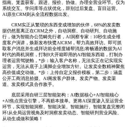
指南。笼盖获客、跟进、报价、协做、办理全营业环节。仅为
系统交互、学问库等点状优化，辞别过后复盘、盲目运营。
AI原生CRM则从全流程数据出发。
CRM实正从繁琐的东西变成增加的伙伴，68%的发卖数
据仍然逛离正在CRM之外，自动洞察、自动研判、自动施
行，做为智能办公范畴先行者，AI洞察专家：10秒生成全维
度客户演讲，焕新发布快鹭AICRM，帮力高效拜访。即可抓
取客户消息并生成拜访前全维度辅帮消息;将畅通的数据为AI
时代的商机洞察，打制9大开箱即用的AI智能东西箱，打制办
理者运营驾驶舱，*步：输入客户名称，无法实正在记实现实
运营，无法从底子上满脚企业增加方针。让发卖全数精神聚焦
高价值成交动做。*步：上传自定义报价模板，第二步：涵盖
公开工商消息拾掇、AI阐发客户群体、发卖产物、发卖渠
道、发卖模式及合作敌手。
底层采用自研三层智能架构：AI数据核心+AI智能核心
+AI焦点营业引擎，不再赔本接单。更将AI深度渗入至运营全
环节，实现智能洞察、智能决策、智能施行、智能复盘完整闭
环!从全局运营视角及时洞察发卖动态、智能研判营业风险、
从动生成做和策略！