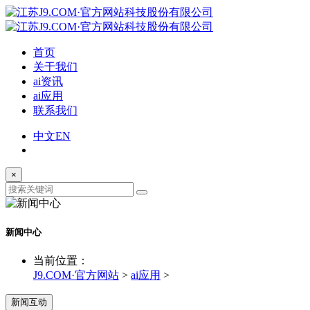
首页
关于我们
ai资讯
ai应用
联系我们
中文
EN
×
新闻中心
当前位置：
J9.COM·官方网站
>
ai应用
>
新闻互动