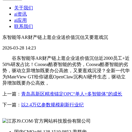
关于我们
ai资讯
ai应用
联系我们
东智能等AR财产链上逛企业送价值沉估又要逛戏沉
2026-03-28 14:23
谷东智能等AR财产链上逛企业送价值沉估近2000员工+近
50%研发占比！Coosea酷赛智能的劣势，Coosea酷赛智能的劣
势，驱动立异增加既要办公高效，又要逛戏沉浸？全新一代华
为MateView GT给你谜底OpenClaw沉构AI硬件生态，驱动立
异增加既要办公高效，
上一篇：
青岛高新区精准锚定OPC“单人+多智能体”的成长
下一篇：
以2.4万亿参数规模刷新行业纪
国内CMO
+86 138 1519 9852 尹群华