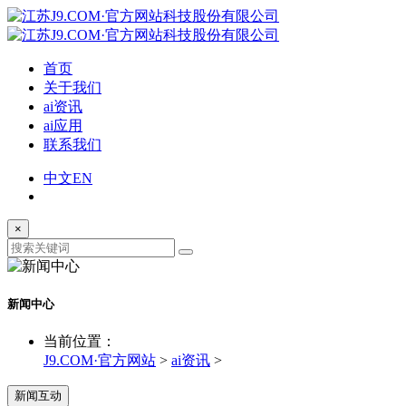
首页
关于我们
ai资讯
ai应用
联系我们
中文
EN
×
新闻中心
当前位置：
J9.COM·官方网站
>
ai资讯
>
新闻互动