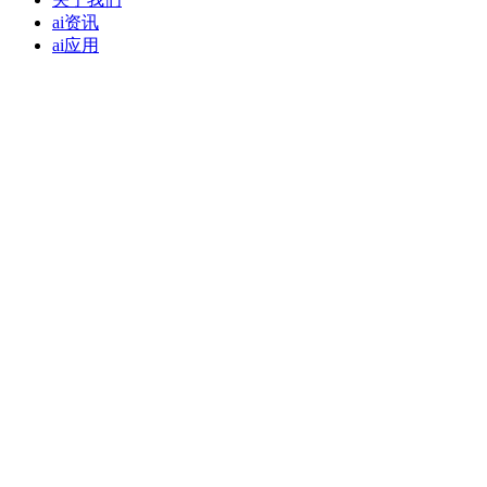
ai资讯
ai应用