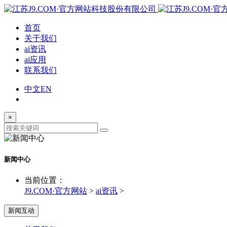
首页
关于我们
ai资讯
ai应用
联系我们
中文
EN
×
新闻中心
当前位置：
J9.COM·官方网站
>
ai资讯
>
新闻互动