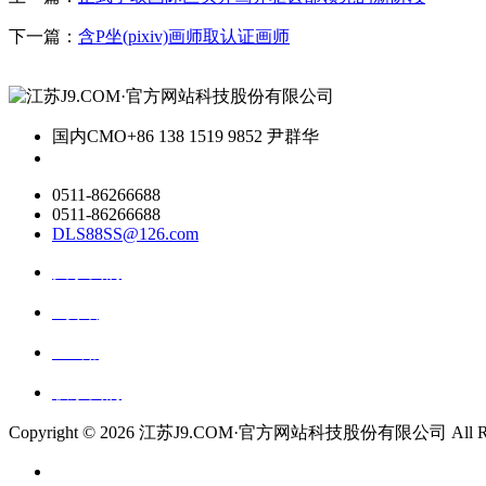
下一篇：
含P坐(pixiv)画师取认证画师
国内CMO
+86 138 1519 9852 尹群华
0511-86266688
0511-86266688
DLS88SS@126.com
关于我们
ai资讯
ai应用
联系我们
Copyright ©
2026 江苏J9.COM·官方网站科技股份有限公司 All Right