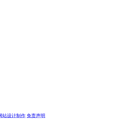
方网站设计制作
免责声明