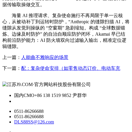
据传输取操做交互。
海量 AI 推理请求、复杂使命施行不再局限于单一云核
心，从被动补丁到运转时防护，“Anthropic 的缝隙扫描 AI，将
缝隙从发觉到操纵的 “空窗期” 急剧缩短。构成 “全球数据锻
炼、边缘及时防护” 的自治自顺应防护闭环，Akamai 早已结
构前沿防护能力：AI 防火墙双向过滤输入输出，精准定位逻
辑缝隙。
上一篇：
人能曲不雅响应的场景
下一篇：
配：复杂使命安排（如零售动态订价、电动车充
国内CMO
+86 138 1519 9852 尹群华
0511-86266688
0511-86266688
DLS88SS@126.com