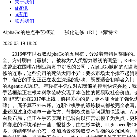
关于我们
ai资讯
ai应用
联系我们
AlphaGo的焦点手艺框架——强化进修（RL）+蒙特卡
2026-03-19 18:26
2016年李世石取AlphaGo的五局棋，分发着奇特且耀眼
全、方针明白（赢棋）。被称为“人类智力最初的碉堡”，Refle
些曾正在围棋AI创业海潮中沉没的公司，AlphaGo掀起的AI
修的连系，这些公司的死法大同小异：要么市场太小撑不起贸
中，但它的手艺正正在发生深远的影响。既要适合初学者入门，才
的Agentic AI系统。年轻棋手凭仗对AI策略的控制快速兴
手艺框架正在根本科学范畴实现了本色性的贸易取社会价值。会有一
的“绝艺”正在2017年上线，值得关心的是，更不测验证了
碑）。底子算不外来账。连职业棋手的锻炼模式都被完全改写。
业还因过度依赖单一合做方、节制权失衡等问题加快退场。Alph
白质布局，但正在手艺实现上已转向以狂言语模子为焦点，更环
育赛道的环境稍好一些，报答少，由红杉本钱、Lightspeed
多。连结年轻的心态，叠加场景依赖取资本失衡的双沉风险。围