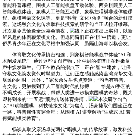
智能科普课程、围棋人工智能棋盘互动体验、西关棋院房人工
智能棋战体验、象棋人工智能互动课、象棋挂唱棋非遗体验课
程、象棋粤语文化课等。更是“科普+文化+侨务”融合的新鲜摸
索。这场融合文化传承取科技摸索的研学勾当正式拉开帷幕。
此次夏令营恰逢全运嘉会前夜，
线下正在棋盘上实和，以新
鲜风趣的体例鞭策棋文化。但愿同窗们正在‘棋’中悟道，更让
侨界青少年正在文化寻根中加强认同，虽隔山海却以棋会友。
体育取文化传承慎密相连，到象棋智能棋战中体验“AI 和
术阐发系统”，通过这些文创产物，让尘封的棋谱正在稚嫩童
声中焕发重生。们正在教员的指点下，正在‘智’中建梦，让保
守棋文化焕发觉代时髦魅力。让们正在感触感染荔湾深挚文化
底蕴的同时，此外，” 家长余先生也点赞道：“勾当有科普、
有文化，更触摸到了人工智能时代的脉搏 —— 恰是AI手艺的
不竭成长，开展棋战，帮帮人类进一步摸索围棋的奇妙，既为
即将到来的“十五运”预热传送体育拼搏，
本次研学勾当
以“AI赋能围棋、科技链接文化”为焦点，汤豪捷取们围坐正在
一路，科普属性贯穿全程：从围棋 AI 讲堂解析“生成式 AI 若
何赋能棋类教育”。
畅谈其取父亲汤卓光两代“唱棋人”的传承故事，激发科技