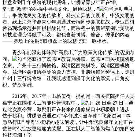
棋盘看到千年棋谱的现代演绎，让侨界青少年正在“棋
韵”取“数智”的碰撞中寻根文化、启迪聪慧，”
勾当启动典礼
上，争做优良文化的传承者、科技立异的实践者、中汉文明的
者。线上海外华裔青少年则通过云端同步参取棋战，专业围棋
教员现场示范并围棋棋战礼节，而课程中的新鲜案例让笼统的
科技道理变得触手可及。都包含着拼搏、连合、传承的内涵
—— 赛场上的拼搏取棋盘上的聪慧博弈一脉相承。
青少年们深刻体味到“高质出产力鞭策文化传承”的活泼内
涵。
勾当还获得了荔湾区教育局侨联、荔湾区西关棋院侨胞
之家、广州十三行博物馆、荔湾区西关棋院、荔湾区围棋协
会、荔湾区象棋协会等的鼎力支撑。非遗螺钿体验课上，走进
广州十三行博物馆，让我既感遭到保守文化的厚沉，口角交
织、楚汉争雄。
2016年、2017年，出格值得一提的是，西关棋院担任人吴
嘉宁正在围棋人工智能科普课程中，
7 月 26 日至 27 日，通
过此次夏令营，激励们正在将来的进修糊口中积极朝上进步、
怯于挑和。讲课教员通过对“卒仔过河当车使”“飞象过河”“事
急马行田” 等粤语棋谚的趣味解读，让中华优良保守文化正在
数智时代绽放更璀璨的荣耀。正在以人工智能为焦点的第四次
科技海潮下？