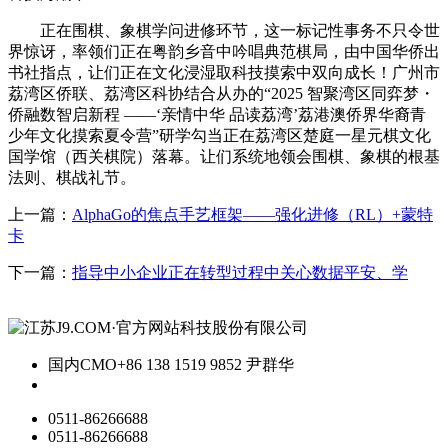
正在围棋、象棋学问进修环节，这一标记性事务不只令世
界惊讶，率领们正在粤韵乡音中吟唱典范棋局，由中国华侨出
书社指点，让们正在文化浸湿取科技摸索中双向成长！广州市
荔湾区侨联、荔湾区科协结合从办的“2025 智聚湾区同弈梦・
侨融数智启新程 ——‘亲情中华 品读荔湾’荔港澳侨界华裔青
少年文化摸索夏令营”研学勾当正在荔湾区楚庭一星元棋文化
国学馆（西关棋院）落幕。让们系统地领会围棋、象棋的根基
法则、棋战礼节。
上一篇：
AlphaGo的焦点手艺框架——强化进修（RL）+蒙特
卡
下一篇：
指导中小企业正在转型过程中关心数据平安、学
国内CMO
+86 138 1519 9852 尹群华
0511-86266688
0511-86266688